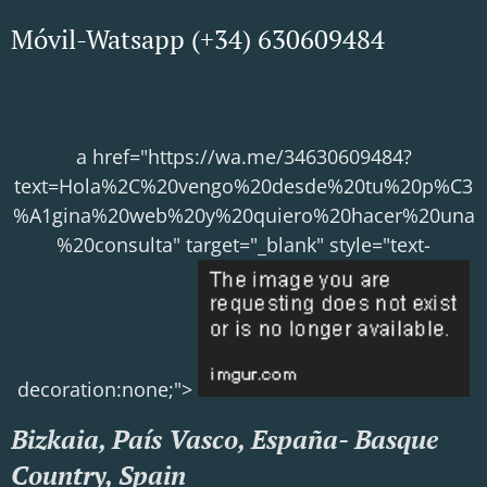
Móvil-Watsapp (+34) 630609484
a href="https://wa.me/34630609484?
text=Hola%2C%20vengo%20desde%20tu%20p%C3
%A1gina%20web%20y%20quiero%20hacer%20una
%20consulta" target="_blank" style="text-
decoration:none;">
Bizkaia, País Vasco, España- Basque
Country, Spain