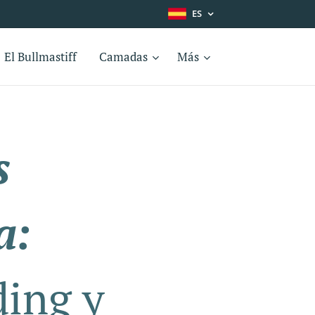
ES
El Bullmastiff
Camadas
Más
s
a:
ding y