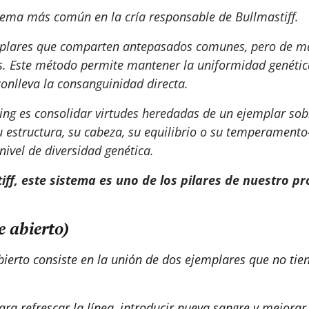
istema más común en la cría responsable de Bullmastiff.
mplares que comparten antepasados comunes, pero de m
s. Este método permite mantener la uniformidad genética
conlleva la consanguinidad directa.
ding es consolidar virtudes heredadas de un ejemplar sob
 estructura, su cabeza, su equilibrio o su temperament
vel de diversidad genética.
iff, este sistema es uno de los pilares de nuestro p
e abierto)
abierto consiste en la unión de dos ejemplares que no ti
ara refrescar la línea, introducir nueva sangre y mejorar