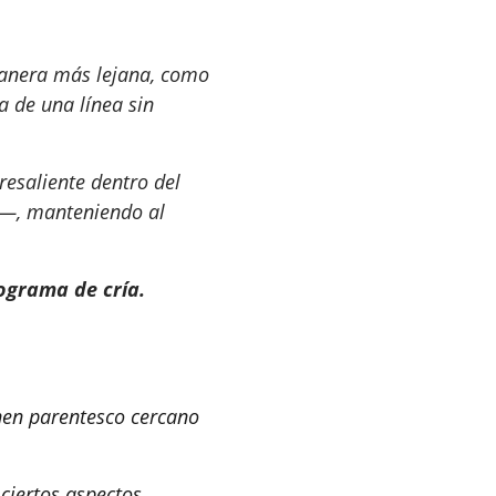
anera más lejana, como
 de una línea sin
resaliente dentro del
o—, manteniendo al
rograma de cría.
enen parentesco cercano
 ciertos aspectos