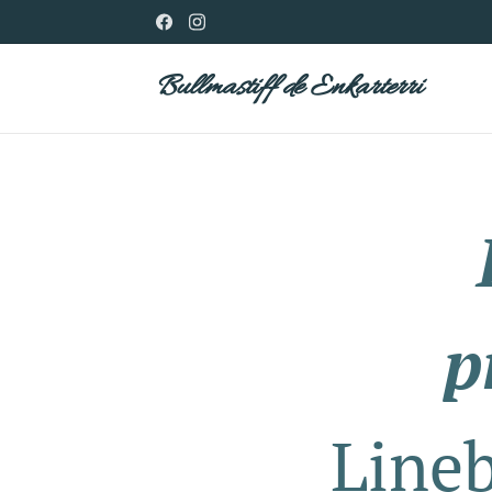
Bullmastiff de Enkarterri
p
Lineb