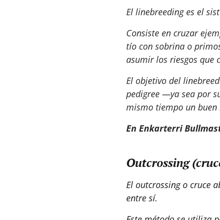
El linebreeding es el s
Consiste en cruzar eje
tío con sobrina o primo
asumir los riesgos que 
El objetivo del linebree
pedigree —ya sea por su
mismo tiempo un buen ni
En Enkarterri Bullmast
Outcrossing (cruc
El outcrossing o cruce 
entre sí.
Este método se utiliza p