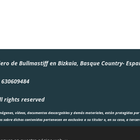
dero de Bullmastiff en Bizkaia, Basque Country- Esp
4) 630609484
l rights reserved
, imágenes, vídeos, documentos descargables y demás materiales, están protegidos por
s sobre dichos contenidos pertenecen en exclusiva a su titular o, en su caso, a tercer
ón, comunicación pública, puesta a disposición, transformación o uso, total o parcial
l uso no autorizado podrá dar lugar a las acciones legales correspondientes
T