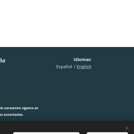
Idiomas
aña
Español
English
 la normativa vigente en
os autorizados.
, de los contenidos de este sitio