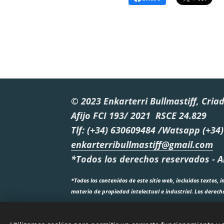
© 2023 Enkarterri Bullmastiff, Cria
Afijo FCI 193/ 2021 RSCE 24.829
Tlf: (+34) 630609484 /Watsapp (+3
enkarterribullmastiff@gmail.com
*Todos los derechos reservados - Al
*Todos los contenidos de este sitio web, incluidos textos
materia de propiedad intelectual e industrial. Los derecho
Se prohíbe expresamente cualquier reproducción, distribuci
web sin autorización previa y por escrito de su titular. E