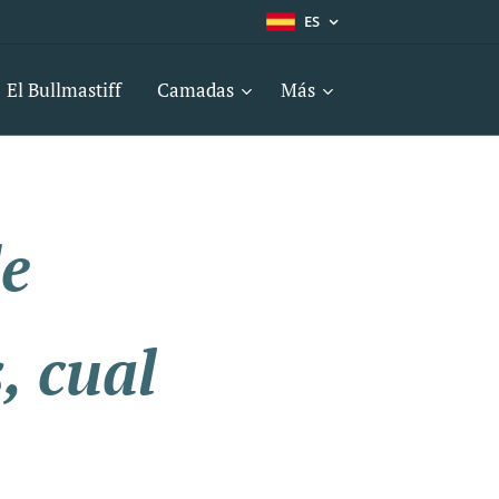
ES
El Bullmastiff
Camadas
Más
e
, cual