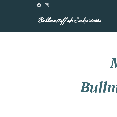
Bullmastiff de Enkarterri
Bullm