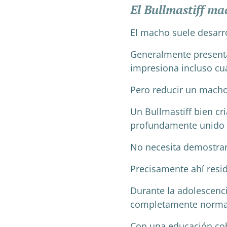
El Bullmastiff ma
El macho suele desarr
Generalmente present
impresiona incluso c
Pero reducir un macho 
Un Bullmastiff bien cr
profundamente unido a
No necesita demostrar
Precisamente ahí resid
Durante la adolescenci
completamente normal
Con una educación coh