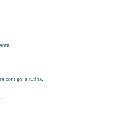
ante.
á contigo la rutina,
ia.