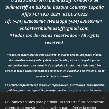
© 2023 Enkarterri Bullmastiff, Criadero de
Bullmastiff en Bizkaia, Basque Country- España
Afijo FCI 193/ 2021 RSCE 24.829
Tlf: (+34) 630609484 /Watsapp (+34) 630609484
enkarterribullmastiff@gmail.com
*Todos los derechos reservados - All rights
reserved
*Todos los contenidos de este sitio web, incluidos textos, imágenes, vídeos,
documentos descargables y demás materiales, están protegidos por la
normativa vigente en materia de propiedad intelectual e industrial. Los
derechos sobre dichos contenidos pertenecen en exclusiva a su titular o, en su
caso, a terceros autorizados.
Se prohíbe expresamente cualquier reproducción, distribución, comunicación
pública, puesta a disposición, transformación o uso, total o parcial, de los
contenidos de este sitio web sin autorización previa y por escrito de su titular. El
uso no autorizado podrá dar lugar a las acciones legales correspondientes
T
Utilizamos cookies para permitir un correcto funcionamiento
y seguro en nuestra página web, y para ofrecer la mejor